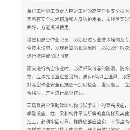
单位工程施工负责人应对工程的高空作业安全技术
实所有安全技术措施和人身防护用品，未经落实时
完好，方能投进使用。
攀登和悬空作业职员，必须经过专业技术培训及专
全技术设施，发现有缺陷和隐患时，必须及时解决
进行撤除或加以固定。
雨天进行高空作业时，必须采取可靠的防滑、防冷
物，应事先设置避雷设施，遇有
6
级以上强风、浓
对高空作业安全设施逐一加以检查，发现题目，立
合格后，方可进行高空作业。
现场登高应借助建筑结构或脚手架上的登高设施，
攀登设施。柱、梁和构件吊装所需的直爬梯及其他
造上，必须牢固可靠。梯脚底部应垫实，不得垫高
挂梯或设置在钢柱上的爬梯。登高安装钢梁时，应