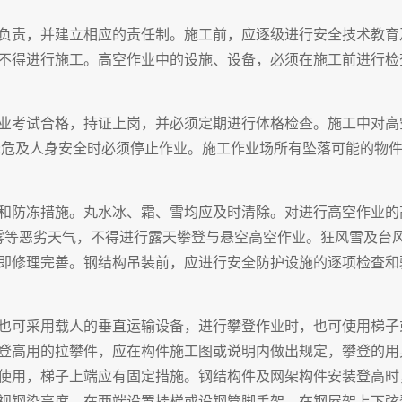
负责，并建立相应的责任制。施工前，应逐级进行安全技术教育
不得进行施工。高空作业中的设施、设备，必须在施工前进行检
业考试合格，持证上岗，并必须定期进行体格检查。施工中对高
;
危及人身安全时必须停止作业。施工作业场所有坠落可能的物
和防冻措施。丸水冰、霜、雪均应及时清除。对进行高空作业的
雾等恶劣天气，不得进行露天攀登与悬空高空作业。狂风雪及台
即修理完善。钢结构吊装前，应进行安全防护设施的逐项检查和
也可采用载人的垂直运输设备，进行攀登作业时，也可使用梯子
登高用的拉攀件，应在构件施工图或说明内做出规定，攀登的用
使用，梯子上端应有固定措施。钢结构件及网架构件安装登高时
视钢染高度，在两端设置挂梯或设钢管脚手架。在钢屋架上下弦