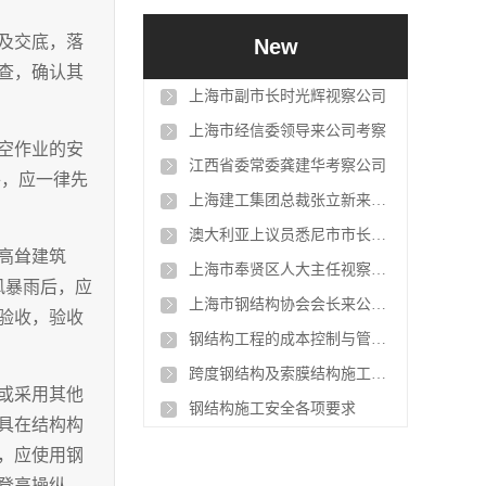
及交底，落
New
查，确认其
上海市副市长时光辉视察公司
上海市经信委领导来公司考察
空作业的安
江西省委常委龚建华考察公司
件，应一律先
上海建工集团总裁张立新来公司考察
澳大利亚上议员悉尼市市长曾筱龙公司考察
高耸建筑
上海市奉贤区人大主任视察我公司
风暴雨后，应
上海市钢结构协会会长来公司考察
验收，验收
钢结构工程的成本控制与管理措施
跨度钢结构及索膜结构施工过程质量控制
或采用其他
钢结构施工安全各项要求
具在结构构
，应使用钢
登高操纵